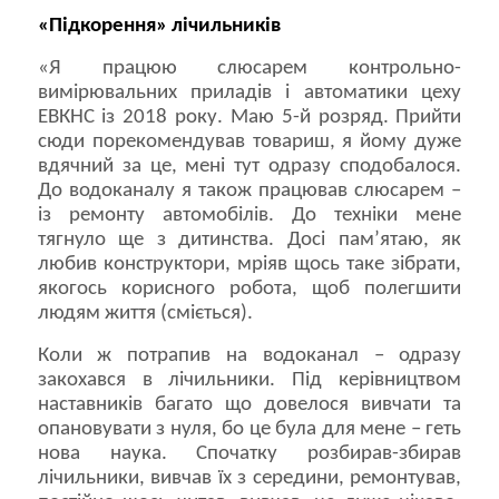
«Підкорення» лічильників
«Я працюю слюсарем контрольно-
вимірювальних приладів і автоматики цеху
ЕВКНС із 2018 року. Маю 5-й розряд. Прийти
сюди порекомендував товариш, я йому дуже
вдячний за це, мені тут одразу сподобалося.
До водоканалу я також працював слюсарем –
із ремонту автомобілів. До техніки мене
тягнуло ще з дитинства. Досі пам’ятаю, як
любив конструктори, мріяв щось таке зібрати,
якогось корисного робота, щоб полегшити
людям життя (сміється).
Коли ж потрапив на водоканал – одразу
закохався в лічильники. Під керівництвом
наставників багато що довелося вивчати та
опановувати з нуля, бо це була для мене – геть
нова наука. Спочатку розбирав-збирав
лічильники, вивчав їх з середини, ремонтував,