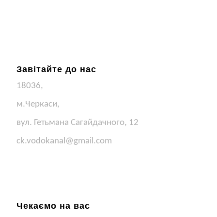
Завітайте до нас
18036,
м.Черкаси,
вул. Гетьмана Сагайдачного, 12
ck.vodokanal@gmail.com
Чекаємо на вас