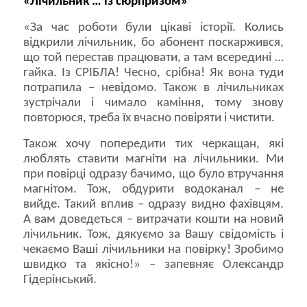
«Лічильник … із сюрпризом»
«За час роботи були цікаві історії. Колись
відкрили лічильник, бо абонент поскаржився,
що той перестав працювати, а там всередині …
гайка. Із СРІБЛА! Чесно, срібна! Як вона туди
потрапила – невідомо. Також в лічильниках
зустрічали і чимало каміння, тому знову
повторюся, треба їх вчасно повіряти і чистити.
Також хочу попередити тих черкащан, які
люблять ставити магніти на лічильники. Ми
при повірці одразу бачимо, що було втручання
магнітом. Тож, обдурити водоканал – не
вийде. Такий вплив – одразу видно фахівцям.
А вам доведеться – витрачати кошти на новий
лічильник. Тож, дякуємо за Вашу свідомість і
чекаємо Ваші лічильники на повірку! Зробимо
швидко та якісно!» – запевняє Олександр
Гідерінський.