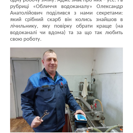
одну робочу зміну! Адже знає про них – усе! І в
рубриці «Обличчя водоканалу» Олександр
Анатолійович поділився з нами секретами:
який срібний скарб він колись знайшов в
лічильнику, яку повірку обрати краще (на
водоканалі чи вдома) та за що так любить
свою роботу.