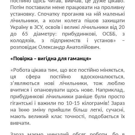
постійно щось читав, вивчав, це дуже цікаво.
Потім поставили мене працювати на проливну
установку. Спочатку проганяв на ній маленькі
лічильники, а коли колега пішов захищати
Україну в ЗСУ, освоїв і великі лічильники від 20
до 65 діаметру: прибудинкові, ОСББ, з
колодязів, з підприємств і установ» –
розповідає Олександр Анатолійович.
«Повірка – вигідна для гаманця»
«Робота цікава тим, що все постійно міняється,
ця сфера постійно вдосконалюється,
з’являються нові лічильники, тож люблю
вчитися і опановувати щось нове. Наприклад,
прибудинкові лічильники раніше були просто
гігантські і важили по 10-15 кілограмів! Зараз
на їхню зміну прийшли більш легкі, сучасні,
мають великий клас точності, подобається їх
вивчати.
Зараз маємо чималий обсяг роботи, бо в