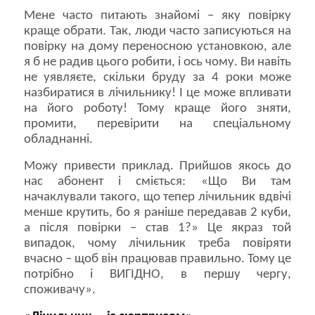
Мене часто питають знайомі – яку повірку
краще обрати. Так, люди часто записуються на
повірку на дому переносною установкою, але
я б не радив цього робити, і ось чому. Ви навіть
не уявляєте, скільки бруду за 4 роки може
назбиратися в лічильнику! І це може впливати
на його роботу! Тому краще його зняти,
промити, перевірити на спеціальному
обладнанні.
Можу привести приклад. Прийшов якось до
нас абонент і сміється: «Що Ви там
начаклували такого, що тепер лічильник вдвічі
менше крутить, бо я раніше передавав 2 куби,
а після повірки – став 1?» Це якраз той
випадок, чому лічильник треба повіряти
вчасно – щоб він працював правильно. Тому це
потрібно і ВИГІДНО, в першу чергу,
споживачу».