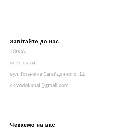
Завітайте до нас
18036,
м.Черкаси,
вул. Гетьмана Сагайдачного, 12
ck.vodokanal@gmail.com
Чекаємо на вас