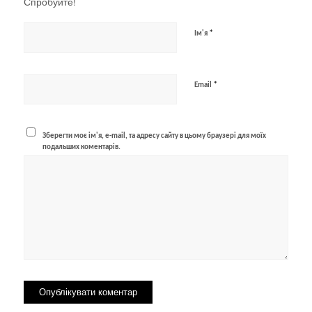
Спробуйте!
*
Ім'я
*
Email
Зберегти моє ім'я, e-mail, та адресу сайту в цьому браузері для моїх
подальших коментарів.