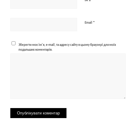
*
Ім'я
*
Email
Зберегти моє ім'я, e-mail, та адресу сайту в цьому браузері для моїх
подальших коментарів.