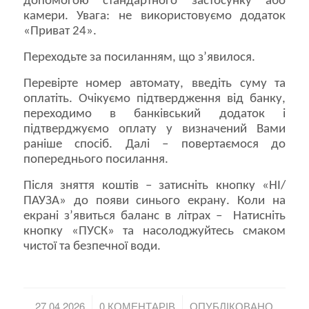
допомогою стандартного застосунку або
камери. Увага: не використовуємо додаток
«Приват 24».
Переходьте за посиланням, що з’явилося.
Перевірте номер автомату, введіть суму та
оплатіть. Очікуємо підтвердження від банку,
переходимо в банківський додаток і
підтверджуємо оплату у визначений Вами
раніше спосіб. Далі – повертаємося до
попереднього посилання.
Після зняття коштів – затисніть кнопку «НІ/
ПАУЗА» до появи синього екрану. Коли на
екрані з’явиться баланс в літрах – Натисніть
кнопку «ПУСК» та насолоджуйтесь смаком
чистої та безпечної води.
/
/
27.04.2026
0 КОМЕНТАРІВ
ОПУБЛІКОВАНО