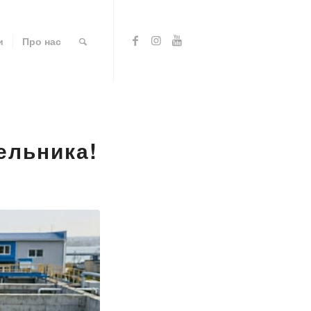
и
Про нас
ельника!