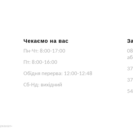
Чекаємо на вас
З
Пн-Чт: 8:00-17:00
08
аб
Пт: 8:00-16:00
37
Обідня перерва: 12:00-12:48
37
Сб-Нд: вихідний
54
доканал»