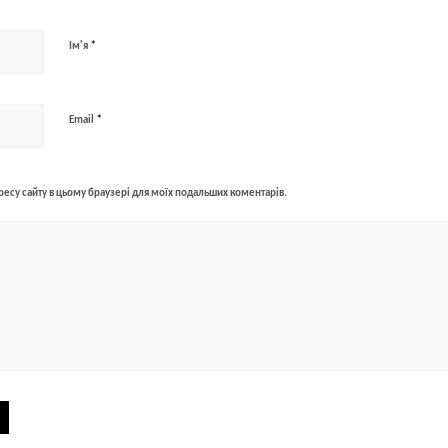
*
Ім'я
*
Email
адресу сайту в цьому браузері для моїх подальших коментарів.