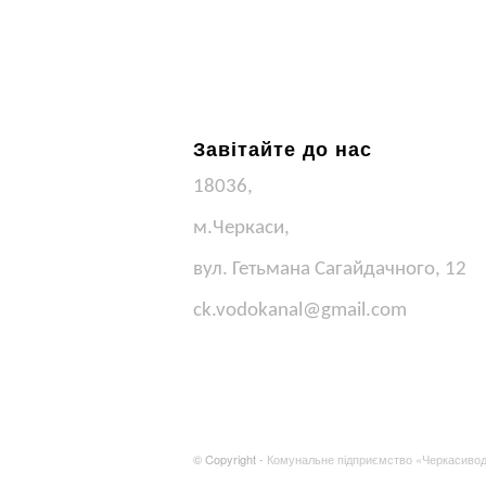
Завітайте до нас
18036,
м.Черкаси,
вул. Гетьмана Сагайдачного, 12
ck.vodokanal@gmail.com
© Copyright -
Комунальне підприємство «Черкасиво