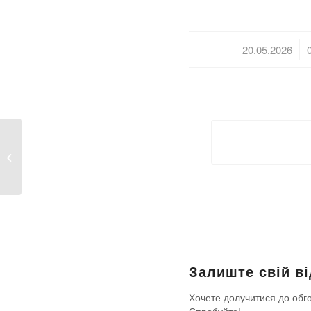
/
20.05.2026
Інформування
споживачів про намір
встановлення...
Залиште свій ві
Хочете долучитися до обг