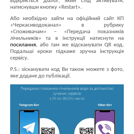
відкриється діалог, який слід активувати,
натиснувши кнопку «Restart».
Або необхідно зайти на офіційний сайт КП
«Черкасиводоканал» в рубрику
«Споживачам» – «Передача показників
лічильників» та в інструкції натиснути на
посилання
, або там же відсканувати QR код.
Подальші кроки підкаже зручна інструкція
сервісу.
P.S.: зісканувати код Ви також можете з фото,
яке додане до публікації.